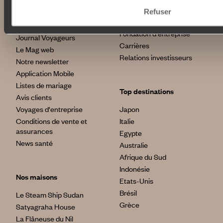
Autour du voyage
Refuser
Institutionnel
Librairie Voyageurs
Fondation d'entreprise
Journal Voyageurs
Carrières
Le Mag web
Relations investisseurs
Notre newsletter
Application Mobile
Listes de mariage
Top destinations
Avis clients
Voyages d'entreprise
Japon
Conditions de vente et
Italie
assurances
Egypte
News santé
Australie
Afrique du Sud
Indonésie
Nos maisons
Etats-Unis
Brésil
Le Steam Ship Sudan
Grèce
Satyagraha House
La Flâneuse du Nil