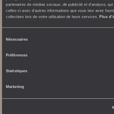
Autour du voyage
partenaires de médias sociaux, de publicité et d'analyse, qu
Institutionnel
celles-ci avec d'autres informations que vous leur avez fourni
Librairie Voyageurs
Fondation d'entreprise
collectées lors de votre utilisation de leurs services.
Plus d'
Journal Voyageurs
Carrières
Le Mag web
Relations investisseurs
Notre newsletter
Sélection
Application Mobile
Nécessaires
du
Listes de mariage
Top destinations
consentement
Avis clients
Préférences
Voyages d'entreprise
Japon
Conditions de vente et
Italie
assurances
Egypte
Statistiques
News santé
Australie
Afrique du Sud
Indonésie
Marketing
Nos maisons
Etats-Unis
Brésil
Le Steam Ship Sudan
Grèce
Satyagraha House
A
La Flâneuse du Nil