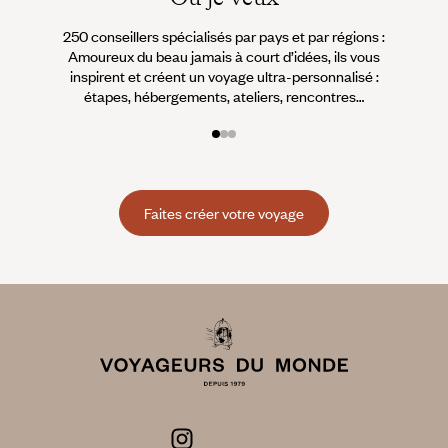
250 conseillers spécialisés par pays et par régions :
À 
Amoureux du beau jamais à court d’idées, ils vous
fran
inspirent et créent un voyage ultra-personnalisé :
suiven
étapes, hébergements, ateliers, rencontres…
Faites créer votre voyage