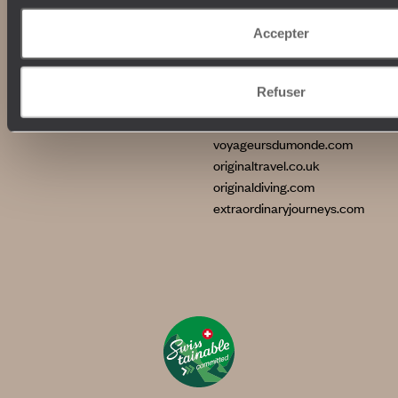
La Villa Nomade
International
La Villa Bahia
Accepter
voyageursdumonde.fr
voyageursdumonde.be
Refuser
voyageursdumonde.ch/de
voyageursdumonde.ca
voyageursdumonde.com
originaltravel.co.uk
originaldiving.com
extraordinaryjourneys.com