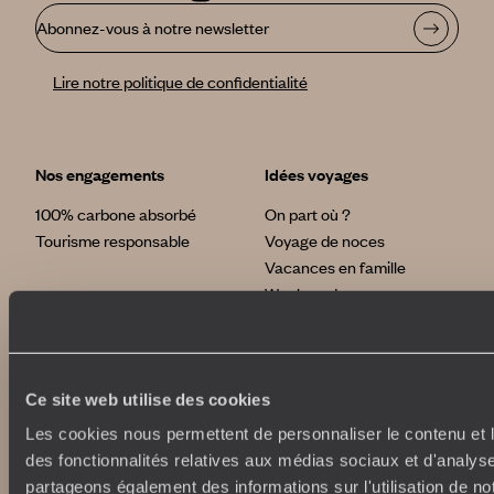
Abonnez-vous à notre newsletter
Lire notre politique de confidentialité
Nos engagements
Idées voyages
100% carbone absorbé
On part où ?
Tourisme responsable
Voyage de noces
Vacances en famille
Week-end en amoureux
Qui sommes-nous ?
Vacances d’été
Croisière
Où nous trouver ?
Voyage de luxe
L’Esprit Voyageurs
Tour du Monde
Ce site web utilise des cookies
Le voyage sur mesure
Déconnecter
Notre valeur ajoutée
Les cookies nous permettent de personnaliser le contenu et l
Plongée
des fonctionnalités relatives aux médias sociaux et d'analyse
partageons également des informations sur l'utilisation de no