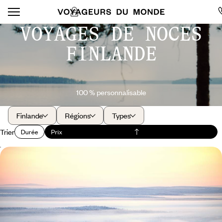
VOYAGES DE NOCES
FINLANDE
100 % personnalisable
Finlande
Régions
Types
Trier
Durée
Prix
En tête-à-tête dans le grand blanc - Esprit Sami en
Laponie finlandaise
Votre adresse douillette et paisible, pour adultes only, isolée en plein
cœur de la nature
5 jours, de CHF 3100 à CHF 3800