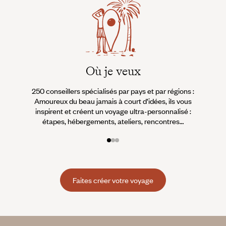
Où je veux
250 conseillers spécialisés par pays et par régions :
À 
Amoureux du beau jamais à court d’idées, ils vous
fran
inspirent et créent un voyage ultra-personnalisé :
suiven
étapes, hébergements, ateliers, rencontres…
Faites créer votre voyage