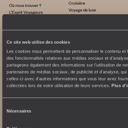
Croisière
Où nous trouver ?
Voyage de luxe
L’Esprit Voyageurs
Tour du Monde
Le voyage sur mesure
Déconnecter
Notre valeur ajoutée
Plongée
Ce site web utilise des cookies
Autour du voyage
Institutionnel
Les cookies nous permettent de personnaliser le contenu et l
Librairie Voyageurs
des fonctionnalités relatives aux médias sociaux et d'analyse
Fondation d'entreprise
Journal Voyageurs
partageons également des informations sur l'utilisation de no
Carrières
Le Mag web
partenaires de médias sociaux, de publicité et d'analyse, qu
Relations investisseurs
Notre newsletter
celles-ci avec d'autres informations que vous leur avez fourni
Application Mobile
collectées lors de votre utilisation de leurs services.
Plus d'
Listes de mariage
Top destinations
Avis clients
Voyages d'entreprise
Japon
Sélection
Conditions de vente et
Italie
Nécessaires
du
assurances
Egypte
consentement
News santé
Australie