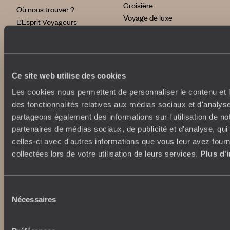
Croisière
Où nous trouver ?
Voyage de luxe
L’Esprit Voyageurs
Tour du Monde
Le voyage sur mesure
Déconnecter
Notre valeur ajoutée
Plongée
Ce site web utilise des cookies
Autour du voyage
Institutionnel
Les cookies nous permettent de personnaliser le contenu et l
Librairie Voyageurs
des fonctionnalités relatives aux médias sociaux et d'analyse
Fondation d'entreprise
Journal Voyageurs
partageons également des informations sur l'utilisation de no
Carrières
Le Mag web
partenaires de médias sociaux, de publicité et d'analyse, qu
Relations investisseurs
Notre newsletter
celles-ci avec d'autres informations que vous leur avez fourni
Application Mobile
collectées lors de votre utilisation de leurs services.
Plus d'
Listes de mariage
Top destinations
Avis clients
Voyages d'entreprise
Japon
Sélection
Conditions de vente et
Italie
Nécessaires
du
assurances
Egypte
consentement
News santé
Australie