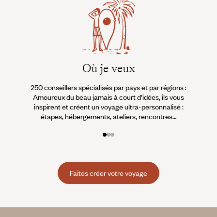
Où je veux
250 conseillers spécialisés par pays et par régions :
À 
Amoureux du beau jamais à court d’idées, ils vous
fran
inspirent et créent un voyage ultra-personnalisé :
suiven
étapes, hébergements, ateliers, rencontres…
Faites créer votre voyage