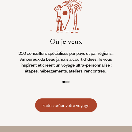
Où je veux
250 conseillers spécialisés par pays et par régions :
À 
Amoureux du beau jamais à court d’idées, ils vous
fran
inspirent et créent un voyage ultra-personnalisé :
suiven
étapes, hébergements, ateliers, rencontres…
Faites créer votre voyage