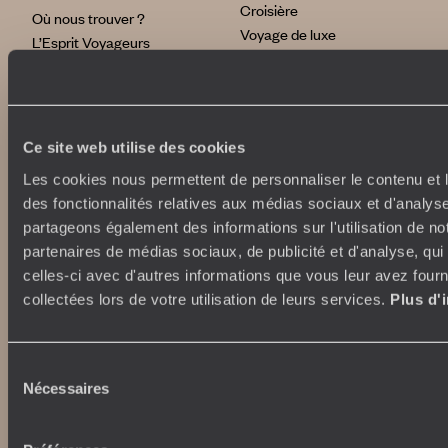
Croisière
Où nous trouver ?
Voyage de luxe
L’Esprit Voyageurs
Tour du Monde
Le voyage sur mesure
Déconnecter
Notre valeur ajoutée
Plongée
Ce site web utilise des cookies
Autour du voyage
Institutionnel
Les cookies nous permettent de personnaliser le contenu et l
Librairie Voyageurs
des fonctionnalités relatives aux médias sociaux et d'analyse
Fondation d'entreprise
Journal Voyageurs
partageons également des informations sur l'utilisation de no
Carrières
Le Mag web
partenaires de médias sociaux, de publicité et d'analyse, qu
Relations investisseurs
Notre newsletter
celles-ci avec d'autres informations que vous leur avez fourni
Application Mobile
collectées lors de votre utilisation de leurs services.
Plus d'
Listes de mariage
Top destinations
Avis clients
Voyages d'entreprise
Japon
Sélection
Conditions de vente et
Italie
Nécessaires
du
assurances
Egypte
consentement
News santé
Australie