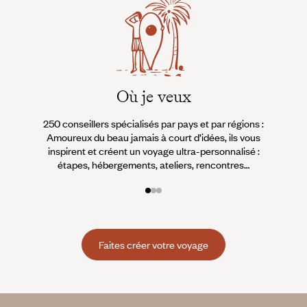
Où je veux
250 conseillers spécialisés par pays et par régions :
À 
Amoureux du beau jamais à court d’idées, ils vous
fran
inspirent et créent un voyage ultra-personnalisé :
suiven
étapes, hébergements, ateliers, rencontres…
Faites créer votre voyage