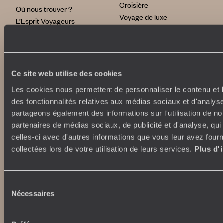
Croisière
Où nous trouver ?
Voyage de luxe
L’Esprit Voyageurs
Tour du Monde
Le voyage sur mesure
Déconnecter
Notre valeur ajoutée
Plongée
Ce site web utilise des cookies
Autour du voyage
Institutionnel
Les cookies nous permettent de personnaliser le contenu et l
Librairie Voyageurs
des fonctionnalités relatives aux médias sociaux et d'analyse
Fondation d'entreprise
Journal Voyageurs
partageons également des informations sur l'utilisation de no
Carrières
Le Mag web
partenaires de médias sociaux, de publicité et d'analyse, qu
Relations investisseurs
Notre newsletter
celles-ci avec d'autres informations que vous leur avez fourni
Application Mobile
collectées lors de votre utilisation de leurs services.
Plus d'
Listes de mariage
Top destinations
Avis clients
Voyages d'entreprise
Japon
Sélection
Conditions de vente et
Italie
Nécessaires
du
assurances
Egypte
consentement
News santé
Australie