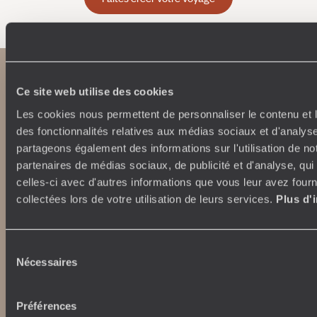
Ce site web utilise des cookies
Les cookies nous permettent de personnaliser le contenu et l
des fonctionnalités relatives aux médias sociaux et d'analyse
partageons également des informations sur l'utilisation de no
partenaires de médias sociaux, de publicité et d'analyse, qu
Abonnez-vous à notre newsletter
celles-ci avec d'autres informations que vous leur avez fourni
collectées lors de votre utilisation de leurs services.
Plus d'
Lire notre politique de confidentialité
Sélection
Nécessaires
du
Nos engagements
Idées voyages
consentement
100% carbone absorbé
On part où ?
Préférences