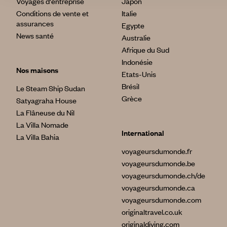
Voyages d'entreprise
Japon
Conditions de vente et
Italie
assurances
Egypte
News santé
Australie
Afrique du Sud
Indonésie
Nos maisons
Etats-Unis
Brésil
Le Steam Ship Sudan
Grèce
Satyagraha House
La Flâneuse du Nil
La Villa Nomade
International
La Villa Bahia
voyageursdumonde.fr
voyageursdumonde.be
voyageursdumonde.ch/de
voyageursdumonde.ca
voyageursdumonde.com
originaltravel.co.uk
originaldiving.com