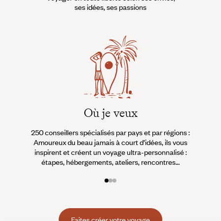
ses idées, ses passions
Où je veux
250 conseillers spécialisés par pays et par régions :
À 
Amoureux du beau jamais à court d’idées, ils vous
fran
inspirent et créent un voyage ultra-personnalisé :
suiven
étapes, hébergements, ateliers, rencontres…
Faites créer votre voyage