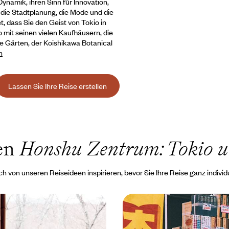
ynamik, ihren Sinn für Innovation,
 die Stadtplanung, die Mode und die
, dass Sie den Geist von Tokio in
o mit seinen vielen Kaufhäusern, die
ne Gärten, der Koishikawa Botanical
n
Lassen Sie Ihre Reise erstellen
een
Honshu Zentrum: Tokio 
ch von unseren Reiseideen inspirieren, bevor Sie Ihre Reise ganz individu
g von Tokyo nach
Mangamania und Ryokan
anes Japan und Onsen-
mit Ihren angehenden S