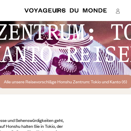
ZENTRUM: T
KANTO REISE
Alle unsere Reisevorschläge Honshu Zentrum: Tokio und Kanto (6)
össe und Sehenswürdigkeiten geht,
auf Honshu halten Sie in Tokio, der