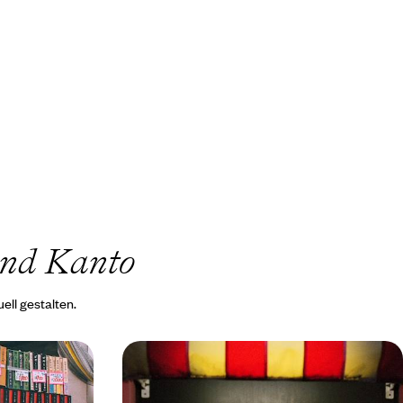
und Kanto
ell gestalten.
 - Japan
Das Wesentliche Japans mit dem
amurai
Zug - Tokyo und die Alpen, Kyoto