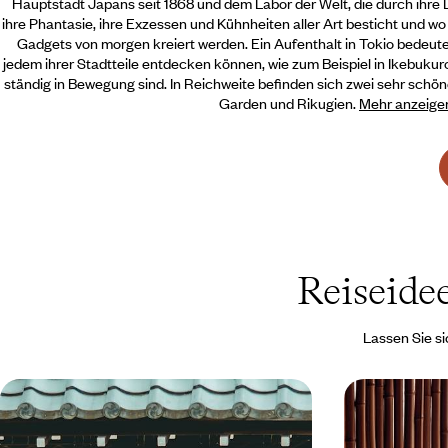
Hauptstadt Japans seit 1868 und dem Labor der Welt, die durch ihre D
ihre Phantasie, ihre Exzessen und Kühnheiten aller Art besticht und wo
Gadgets von morgen kreiert werden. Ein Aufenthalt in Tokio bedeutet
jedem ihrer Stadtteile entdecken können, wie
zum Beispiel in Ikebukur
ständig in Bewegung sind. In Reichweite befinden sich zwei sehr schö
Garden und Rikugien.
Mehr anzeige
Reiseid
Lassen Sie si
Mit der Bahn von Tokyo zum Berg
Mit dem Zu
Koya - Eine spirituelle Reise durch
Kyoto - Urb