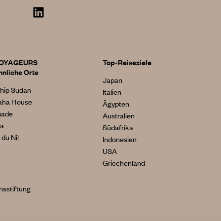
VOYAGEURS
Top-Reiseziele
nliche Orte
Japan
hip Sudan
Italien
aha House
Ägypten
made
Australien
ia
Südafrika
du Nil
Indonesien
USA
Griechenland
sstiftung