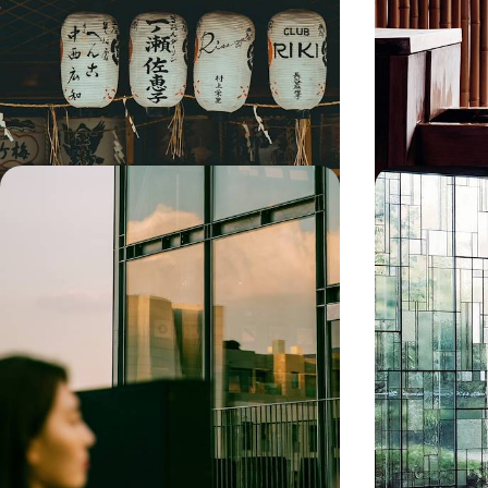
Japan
Pause
Mit Leib und Seele in ein zartes und
Den ersten Schr
magnetisches Japan eintauchen; mit dem Zug
Gebäuden bis T
von Stadt zu Stadt und von Berg zu Berg fahren
entdecken
13 Tage, von CHF 4000 bis CHF 5300
11 Tage, von CHF 
Korea und Japan im Spiegel - Auf
Architekten
Schienen von Seoul nach Tokyo
Hotels - Ja
Erleben Sie den städtischen Eifer in Seoul und
Eine aussergewö
Tokyo, das Gewicht der Jahrhunderte in
Privilegierter e
Gyeongju und Kyoto, die sanfte Küstenlinie in
rein japanische 
Busan und Fukuoka
18 Tage, von CHF 5300 bis CHF 6800
15 Tage, von CHF 