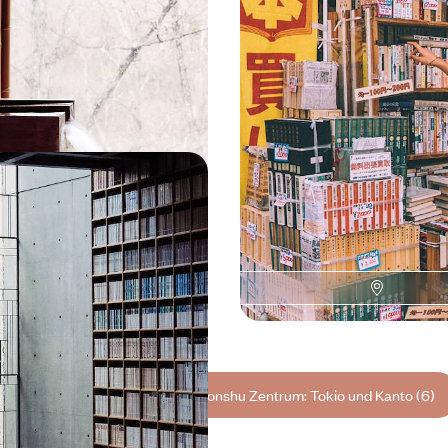
itt in Japan machen und von
Tokyo, Kyoto, Osaka und nicht z
empeln das Herz des Landes
japanischen Alpen: eine Vielfalt 
Sie mit Ihrer Familie entdecken 
4100 bis CHF 5700
14 Tage, von CHF 4100 bis CHF 5100
blicke und besondere
pan für Ästheten
hnliche Reise, um als
ine andere Lebenskunst und eine
Ästhetik zu erleben
7800 bis CHF 11500
Alle unsere Reisevorschläge Honshu Zentrum: Tokio und Kanto (6)