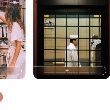
und Miyajima
u vergessen die
Mit dem Zug durch Japan reisen und Weltstädte,
an Welten, die
mythische Landschaften und tausendjährige
können.
Stätten durchqueren
15 Tage, von CHF 4700 bis CHF 6900