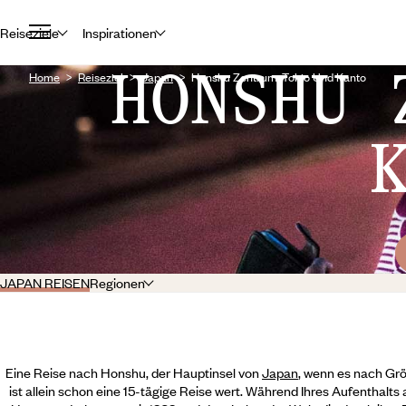
Reiseziele
Inspirationen
HONSHU 
Home
Reiseziel
Japan
Honshu Zentrum: Tokio Und Kanto
JAPAN REISEN
Regionen
Eine Reise nach Honshu, der Hauptinsel von
Japan
, wenn es nach Gr
ist allein schon eine 15-tägige Reise wert. Während Ihres Aufenthalts 