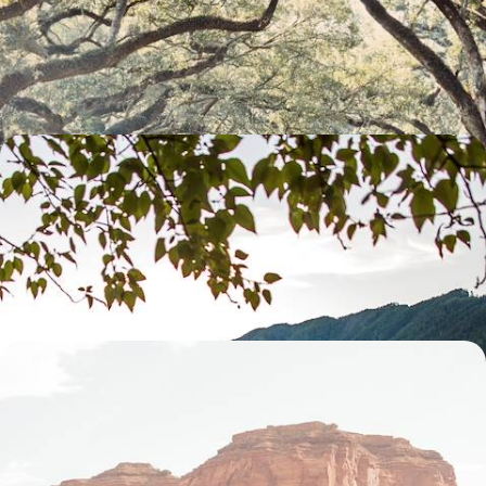
Von Jazzclubs bis zu Baumwollfeldern und entlang des Mississippi:
Eine grosse Reise durch das legendäre Louisiana.
10 Tage, von CHF 2700 bis CHF 3900
Von Boston nach Maine - Neuengland mit der
Familie
Boston und Cape Cod, Maine, New Hampshire: Entdecken Sie die
ganze Vielfalt und den Charme Neuenglands
14 Tage, von CHF 3000 bis CHF 4600
Grand Canyon, Yellowstone und Rockies - 100 %
Natur im Westen der USA
Weitwinkel-Roadtrip durch die schönsten Naturstätten des US-
amerikanischen Westens