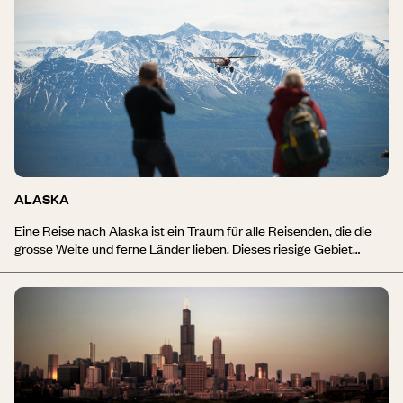
ALASKA
Eine Reise nach Alaska ist ein Traum für alle Reisenden, die die
grosse Weite und ferne Länder lieben. Dieses riesige Gebiet
beherbergt unglaubliche, vielfältige Landschaften, die eine
aussergewöhnliche Tierwelt beherbergen, allen voran die
Grizzlybären. Entdecken Sie die ursprüngliche Natur des Denali
Park und die unberührten Gletscher des McKinley, bewundern Sie
die Eisfelder von Wrangell St. Elias und erkunden Sie die klaren
Gewässer des Prince William Sound. Machen Sie auch eine
Bootsfahrt zu den Orcas in den Kenai Fjorden. In diesem riesigen
Gebiet am Polarkreis gibt es im Sommer fast keine Nacht. Eine