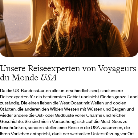
San Francisco Ihrer Bohème-Seite freien Lauf und drehen Sie in
Hollywood auf den Hügeln von Los Angeles den Film Ihres Lebens.
Ein Westen mit einem Reichtum an Sehenswürdigkeiten, den eine
einzige Reise nicht erschöpfen kann.
Unsere Reiseexperten von Voyageurs
du Monde
USA
Da die US-Bundesstaaten alle unterschiedlich sind, sind unsere
Reiseexperten für ein bestimmtes Gebiet und nicht für das ganze Land
zuständig. Die einen lieben die West Coast mit Wellen und coolen
Städten, die anderen den Wilden Westen mit Wüsten und Bergen und
wieder andere die Ost- oder Südküste voller Charme und reicher
Geschichte. Sie sind nie in Versuchung, sich auf die Must-Sees zu
beschränken, sondern stellen eine Reise in die USA zusammen, die
Ihren Vorlieben entspricht, dank der wertvollen Unterstützung vor Ort –