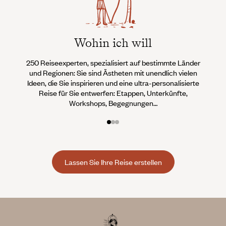
Wohin ich will
250 Reiseexperten, spezialisiert auf bestimmte Länder
Wi
und Regionen: Sie sind Ästheten mit unendlich vielen
Conci
Ideen, die Sie inspirieren und eine ultra-personalisierte
Teams 
Reise für Sie entwerfen: Etappen, Unterkünfte,
an, d
Workshops, Begegnungen…
Lassen Sie Ihre Reise erstellen