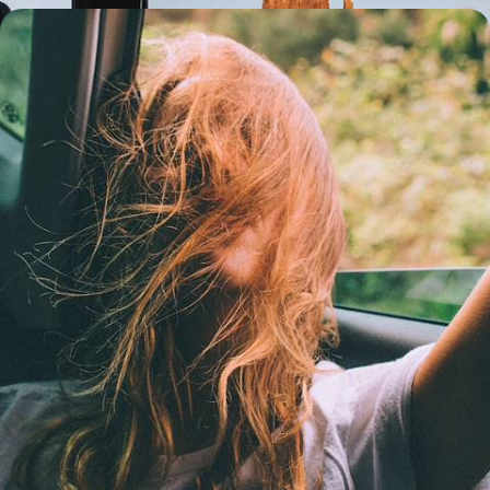
Kunststädte und Roadmovie - Das neue Gesicht von
Texas
Ein Roadmovie durch den Lone Star State, das Symbol des
unbeugsamen Amerikas
12 Tage, von CHF 3300 bis CHF 4700
Alle unsere Reisevorschläge USA (27)
Warum mit Voyageurs du
Monde
USA
reisen?