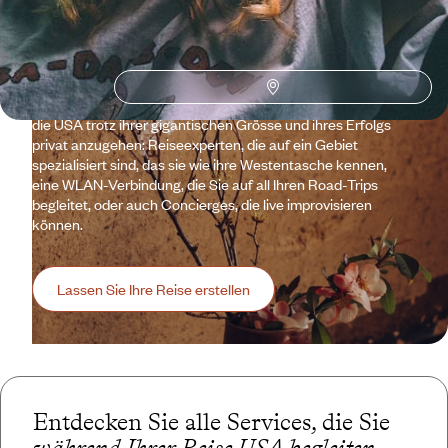
Der American Dream ist nicht unveränderlich – er ist so
vielfältig wie die Reisenden, die ihn träumen. Die Vereinigten
Staaten werden im Plural geschrieben, weil sie unzählige
Mythen und Realitäten verkörpern, Ways of Life, Canyons,
Musikstädte, paradiesische Inseln, Wüsten und
Nationalparks im Dutzend. Voyageurs hat die Schlüssel, um
die USA trotz ihrer gigantischen Grösse und ihres Erfolgs
privat anzugehen: Reiseexperten, die auf ein Gebiet
spezialisiert sind, das sie wie ihre Westentasche kennen,
eine WLAN-Verbindung, die Sie auf all Ihren Road-Trips
begleitet, oder auch Concierges, die live improvisieren
können.
Lassen Sie Ihre Reise erstellen
Entdecken Sie alle Services, die Sie
während Ihrer Reise USA begleiten