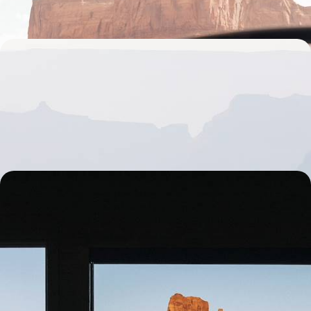
17 Tage, von CHF 3200 bis CHF 4600
Grand Canyon, Yellowstone und Rockies - 100 %
Natur im Westen der USA
Weitwinkel-Roadtrip durch die schönsten Naturstätten des US-
amerikanischen Westens
17 Tage, von CHF 3200 bis CHF 4600
State Parks und Abseits der Piste - Der Westen der
USA gegen den Strom
Entdecken Sie den Westen abseits der Massen: Lassen Sie sich nicht
von Vorurteilen täuschen und geniessen Sie einen unvergesslichen
Familien-Roadtrip, selbst in der Hochsaison.
14 Tage, von CHF 3200 bis CHF 4700