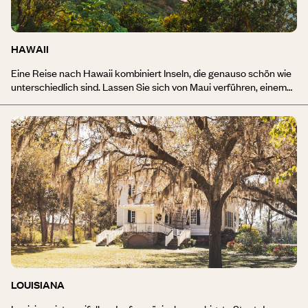
Paradies mit Key Largo für Taucher und Key West, das mit seinem
Leuchtturm, den bunten Holzhäusern und dem Hemingway-Haus
den liebenswertesten Charakter besitzt.
HAWAII
Eine Reise nach Hawaii kombiniert Inseln, die genauso schön wie
unterschiedlich sind. Lassen Sie sich von Maui verführen, einem
tropischen Paradies mit Wasserfällen, Dschungel und klarem
Wasser. Entdecken Sie Oahu, die berühmteste der hawaiischen
Inseln. Surfer kommen am Waikiki Beach in Honolulu auf ihre
Kosten, bevor es zum Kailua Beach geht, einem der schönsten
Strände der Welt. Geschichtsinteressierte werden die
Kriegsrelikte von Pearl Harbour zu schätzen wissen. Zu Hawaii
gehört auch Big Island, die wilde und vulkanische Insel, die zu
grossartigen Wanderungen einlädt. Kauai ist mit dem Waimea
Canyon, dem kristallklaren Sand und den Tauchplätzen die
filmreifste Insel. Entdecken Sie den «Aloha»-Geist der Hawaiianer
und lassen Sie sich von ihrem Lebensweg, ihrer Kultur, ihrer
Lebensart und ihrer immer herzlichen Gastfreundschaft
berühren. A hui hou!
LOUISIANA