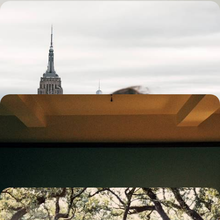
Ein paar Tage in New York - Zimmer mit Aussicht
in Downtown Manhattan
Der Ausblick aus Ihrem Zimmer auf die Viertel der Lower East Side, in
einer angesagten, industriell geprägten Adresse von Downtown
6 Tage, von CHF 2000 bis CHF 3000
Von Manhattan nach Brooklyn - Zwei Gesichter
New Yorks
Erleben Sie New York hautnah und in zwei Etappen: Den kreativen
Geist Manhattans und die entspannte Energie Brooklyns.
7 Tage, von CHF 2300 bis CHF 3400
Jazz, Plantagen und Bayous - Die grosse Tour durch
Louisiana