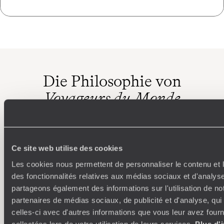
Die Philosophie von
Voyageurs du Monde
Reisen Sie frei und individuell, ganz nach Ihren
Wünschen,
Ideen und Leidenschaften
Ce site web utilise des cookies
Les cookies nous permettent de personnaliser le contenu et l
des fonctionnalités relatives aux médias sociaux et d'analyse
partageons également des informations sur l'utilisation de no
partenaires de médias sociaux, de publicité et d'analyse, qu
celles-ci avec d'autres informations que vous leur avez fourni
collectées lors de votre utilisation de leurs services.
Plus d'