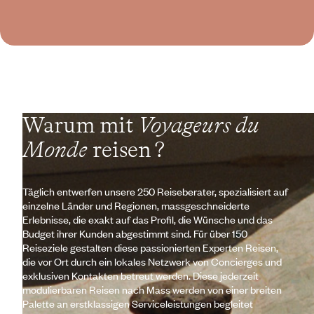
Warum mit
Voyageurs du
Monde
reisen ?
Täglich entwerfen unsere 250 Reiseberater, spezialisiert auf
einzelne Länder und Regionen, massgeschneiderte
Erlebnisse, die exakt auf das Profil, die Wünsche und das
Budget ihrer Kunden abgestimmt sind. Für über 150
Reiseziele gestalten diese passionierten Experten Reisen,
die vor Ort durch ein lokales Netzwerk von Concierges und
exklusiven Kontakten betreut werden. Diese jederzeit
modulierbaren Reisen nach Mass werden von einer breiten
Palette an erstklassigen Serviceleistungen begleitet