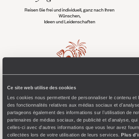
Reisen Sie frei und individuell, ganz nach Ihren
Wünschen,
Ideen und Leidenschaften
Wohin ich will
Ce site web utilise des cookies
Les cookies nous permettent de personnaliser le contenu et l
250 Reiseexperten, spezialisiert auf bestimmte Länder
Wi
des fonctionnalités relatives aux médias sociaux et d'analyse
und Regionen: Sie sind Ästheten mit unendlich vielen
Conci
Ideen, die Sie inspirieren und eine ultra-personalisierte
Teams 
partageons également des informations sur l'utilisation de no
Reise für Sie entwerfen: Etappen, Unterkünfte,
an, d
partenaires de médias sociaux, de publicité et d'analyse, qu
Workshops, Begegnungen…
celles-ci avec d'autres informations que vous leur avez fourni
collectées lors de votre utilisation de leurs services.
Plus d'