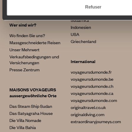
Tourismus
Ägypten
Refuser
Australien
Südafrika
Wer sind wir?
Indonesien
USA
Wo finden Sie uns?
Griechenland
Massgeschneiderte Reisen
Unser Mehrwert
Verkaufsbedingungen und
International
Versicherungen
Presse Zentrum
voyageursdumonde.fr
voyageursdumonde.be
voyageursdumonde.ch
MAISONS VOYAGEURS
voyageursdumonde.ca
aussergewöhnliche Orte
voyageursdumonde.com
Das Steam Ship Sudan
originaltravel.co.uk
Das Satyagraha House
originaldiving.com
Die Villa Nomade
extraordinaryjourneys.com
Die Villa Bahia