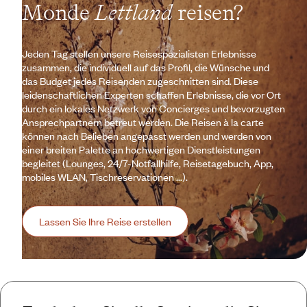
Monde
Lettland
reisen?
Jeden Tag stellen unsere Reisespezialisten Erlebnisse
zusammen, die individuell auf das Profil, die Wünsche und
das Budget jedes Reisenden zugeschnitten sind. Diese
leidenschaftlichen Experten schaffen Erlebnisse, die vor Ort
durch ein lokales Netzwerk von Concierges und bevorzugten
Ansprechpartnern betreut werden. Die Reisen à la carte
können nach Belieben angepasst werden und werden von
einer breiten Palette an hochwertigen Dienstleistungen
begleitet (Lounges, 24/7-Notfallhilfe, Reisetagebuch, App,
mobiles WLAN, Tischreservationen ...).
Lassen Sie Ihre Reise erstellen