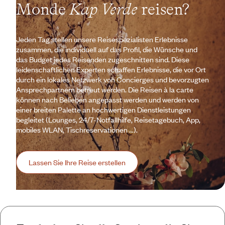
Monde
Kap Verde
reisen?
Jeden Tag stellen unsere Reisespezialisten Erlebnisse
zusammen, die individuell auf das Profil, die Wünsche und
das Budget jedes Reisenden zugeschnitten sind. Diese
leidenschaftlichen Experten schaffen Erlebnisse, die vor Ort
durch ein lokales Netzwerk von Concierges und bevorzugten
Ansprechpartnern betreut werden. Die Reisen à la carte
können nach Belieben angepasst werden und werden von
einer breiten Palette an hochwertigen Dienstleistungen
begleitet (Lounges, 24/7-Notfallhilfe, Reisetagebuch, App,
mobiles WLAN, Tischreservationen ...).
Lassen Sie Ihre Reise erstellen