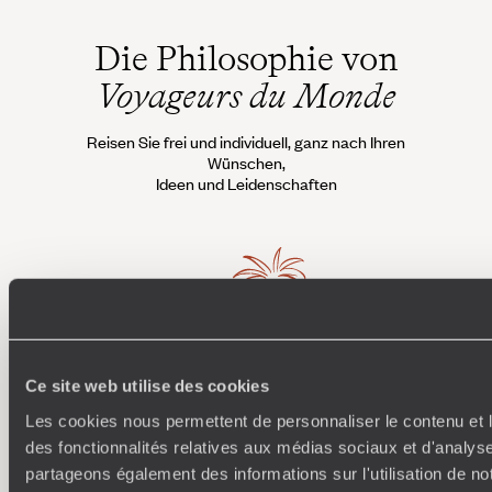
Die Philosophie von
Voyageurs du Monde
Reisen Sie frei und individuell, ganz nach Ihren
Wünschen,
Ideen und Leidenschaften
Ce site web utilise des cookies
Wohin ich will
Les cookies nous permettent de personnaliser le contenu et l
des fonctionnalités relatives aux médias sociaux et d'analyse
250 Reiseexperten, spezialisiert auf bestimmte Länder
Wi
partageons également des informations sur l'utilisation de no
und Regionen: Sie sind Ästheten mit unendlich vielen
Conci