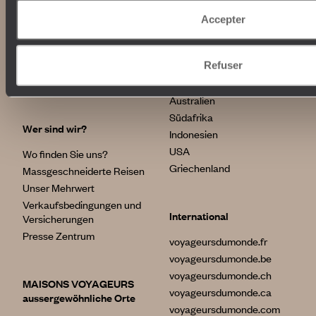
Accepter
Unsere Verpflichtungen
Top-Reiseziele
100 % Kohlenstoffausgleich
Japan
Refuser
Verantwortungsvoller
Italien
Tourismus
Ägypten
Australien
Südafrika
Wer sind wir?
Indonesien
USA
Wo finden Sie uns?
Griechenland
Massgeschneiderte Reisen
Unser Mehrwert
Verkaufsbedingungen und
International
Versicherungen
Presse Zentrum
voyageursdumonde.fr
voyageursdumonde.be
voyageursdumonde.ch
MAISONS VOYAGEURS
voyageursdumonde.ca
aussergewöhnliche Orte
voyageursdumonde.com