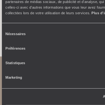
partenaires de médias sociaux, de publicité et d'analyse, qu
Ideen, die Sie inspirieren und eine ultra-personalisierte
Teams 
celles-ci avec d'autres informations que vous leur avez fourni
Reise für Sie entwerfen: Etappen, Unterkünfte,
an, d
Workshops, Begegnungen…
collectées lors de votre utilisation de leurs services.
Plus d'
Sélection
Nécessaires
du
Lassen Sie Ihre Reise erstellen
consentement
Préférences
Statistiques
Marketing
A