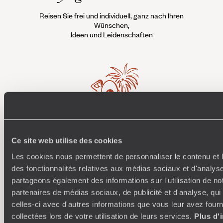
Reisen Sie frei und individuell, ganz nach Ihren
Wünschen,
Ideen und Leidenschaften
Wohin ich will
Ce site web utilise des cookies
Les cookies nous permettent de personnaliser le contenu et l
250 Reiseexperten, spezialisiert auf bestimmte Länder
Wi
des fonctionnalités relatives aux médias sociaux et d'analyse
und Regionen: Sie sind Ästheten mit unendlich vielen
Conci
Ideen, die Sie inspirieren und eine ultra-personalisierte
Teams 
partageons également des informations sur l'utilisation de no
Reise für Sie entwerfen: Etappen, Unterkünfte,
an, d
partenaires de médias sociaux, de publicité et d'analyse, qu
Workshops, Begegnungen…
celles-ci avec d'autres informations que vous leur avez fourni
collectées lors de votre utilisation de leurs services.
Plus d'