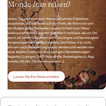
Monde
Iran
reisen?
Jeden Tag stellen unsere Reisespezialisten Erlebnisse
zusammen, die individuell auf das Profil, die Wünsche und
das Budget jedes Reisenden zugeschnitten sind. Diese
leidenschaftlichen Experten schaffen Erlebnisse, die vor Ort
durch ein lokales Netzwerk von Concierges und bevorzugten
Ansprechpartnern betreut werden. Die Reisen à la carte
können nach Belieben angepasst werden und werden von
einer breiten Palette an hochwertigen Dienstleistungen
begleitet (Lounges, 24/7-Notfallhilfe, Reisetagebuch, App,
mobiles WLAN, Tischreservationen ...).
Lassen Sie Ihre Reise erstellen