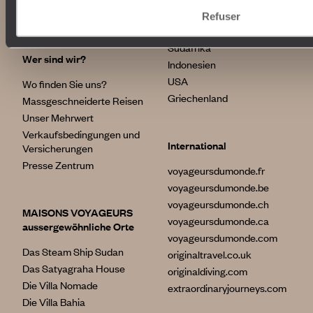
Tourismus
Ägypten
Refuser
Australien
Südafrika
Wer sind wir?
Indonesien
USA
Wo finden Sie uns?
Griechenland
Massgeschneiderte Reisen
Unser Mehrwert
Verkaufsbedingungen und
International
Versicherungen
Presse Zentrum
voyageursdumonde.fr
voyageursdumonde.be
voyageursdumonde.ch
MAISONS VOYAGEURS
voyageursdumonde.ca
aussergewöhnliche Orte
voyageursdumonde.com
Das Steam Ship Sudan
originaltravel.co.uk
Das Satyagraha House
originaldiving.com
Die Villa Nomade
extraordinaryjourneys.com
Die Villa Bahia