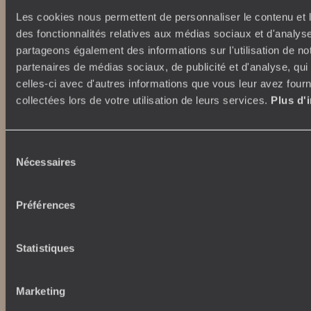
Les cookies nous permettent de personnaliser le contenu et l
des fonctionnalités relatives aux médias sociaux et d'analyse
partageons également des informations sur l'utilisation de no
partenaires de médias sociaux, de publicité et d'analyse, qu
celles-ci avec d'autres informations que vous leur avez fourni
collectées lors de votre utilisation de leurs services.
Plus d'
Sélection
Unsere Verpflichtungen
Top-Reiseziele
Nécessaires
du
consentement
100 % Kohlenstoffausgleich
Japan
Verantwortungsvoller
Italien
Préférences
Tourismus
Ägypten
Australien
Statistiques
Südafrika
Wer sind wir?
Indonesien
USA
Wo finden Sie uns?
Marketing
Griechenland
Massgeschneiderte Reisen