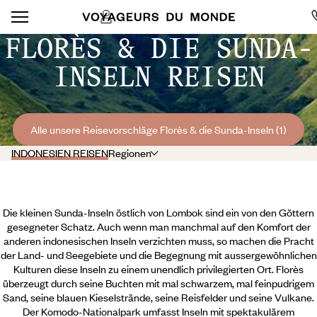
FLORÈS & DIE SUNDA-
INSELN REISEN
Alle unsere Reisevorschläge Florès & die Sunda-Inseln (1)
INDONESIEN REISEN
Regionen
Die kleinen Sunda-Inseln östlich von Lombok sind ein von den Göttern
gesegneter Schatz. Auch wenn man manchmal auf den Komfort der
anderen indonesischen Inseln verzichten muss, so machen die Pracht
der Land- und Seegebiete und die Begegnung mit aussergewöhnlichen
Kulturen diese Inseln zu einem unendlich privilegierten Ort. Florès
überzeugt durch seine Buchten mit mal schwarzem, mal feinpudrigem
Sand, seine blauen Kieselstrände, seine Reisfelder und seine Vulkane.
Der Komodo-Nationalpark umfasst Inseln mit spektakulärem