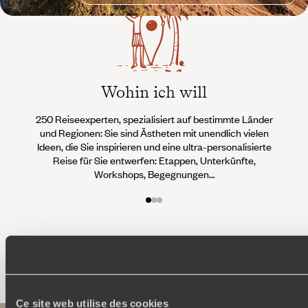
Wohin ich will
250 Reiseexperten, spezialisiert auf bestimmte Länder
Wi
und Regionen: Sie sind Ästheten mit unendlich vielen
Conci
Ideen, die Sie inspirieren und eine ultra-personalisierte
Teams 
Reise für Sie entwerfen: Etappen, Unterkünfte,
an, d
Workshops, Begegnungen…
Lassen Sie Ihre Reise erstellen
Ce site web utilise des cookies