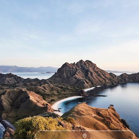
14 Tage, von CHF 4800 bis CHF 6600
Alle unsere Reisevorschläge Florès & die Sunda-Inseln (1)
Die Philosophie von
Voyageurs du Monde
Reisen Sie frei und individuell, ganz nach Ihren
Wünschen,
Ideen und Leidenschaften