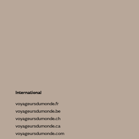
International
voyageursdumonde.fr
voyageursdumonde.be
voyageursdumonde.ch
voyageursdumonde.ca
voyageursdumonde.com