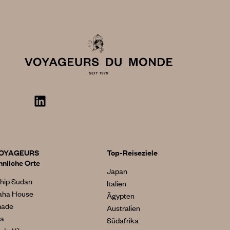
VOYAGEURS
Top-Reiseziele
nliche Orte
Japan
hip Sudan
Italien
aha House
Ägypten
made
Australien
ia
Südafrika