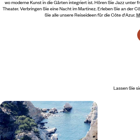
wo moderne Kunst in die Gärten integriert ist. Hören Sie Jazz unter
Theater. Verbringen Sie eine Nacht im Martinez. Erleben Sie an der C
Sie alle unsere Reiseideen für die Côte d'Azur.
M
Lassen Sie si
Marseille & die Provence -
Ausserhalb der Hochsaison,
familiäre Côte d'Azur
Eine Reise entlang der Riviera abseits der
Touristenströme, von Marseille über das