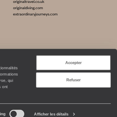
originaltravel.co.uk
originaldiving.com
extraordinaryjourneys.com
Accepter
ionnalités
formations
Refuser
yse, qui
s ont
ing
Afficher les détails