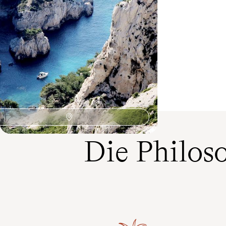
Département Var bis in die Umgebung von Nizza:
Panoramen und Lebenskunst des Südostens
8 Tage, von CHF 2800 bis CHF 3800
Die Philos