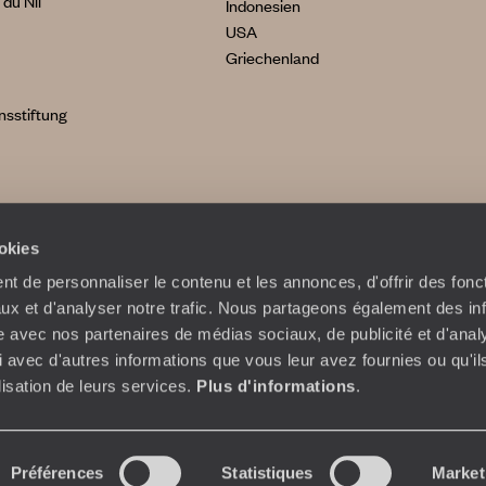
du Nil
Indonesien
USA
Griechenland
sstiftung
ookies
t de personnaliser le contenu et les annonces, d'offrir des fonct
ux et d'analyser notre trafic. Nous partageons également des in
site avec nos partenaires de médias sociaux, de publicité et d'anal
 avec d'autres informations que vous leur avez fournies ou qu'il
ilisation de leurs services.
Plus d'informations
.
itemap
Cookies
Rechtliche Hinweise und AGB
AGB Mobile App
Préférences
Statistiques
Market