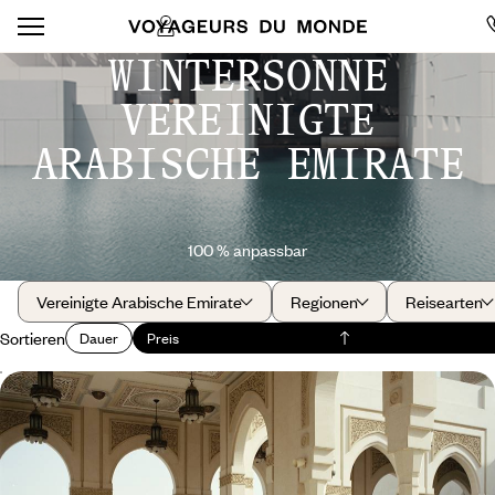
WINTERSONNE
VEREINIGTE
ARABISCHE EMIRATE
100 % anpassbar
Vereinigte Arabische Emirate
Regionen
Reisearten
Sortieren
Dauer
Preis
Emiratisches Dreiergespann - Dubai, die Wüste und
Abu Dhabi
Zwischen der Hektik zweier Weltstädte in der Stille der Wüste neue
Kraft schöpfen.