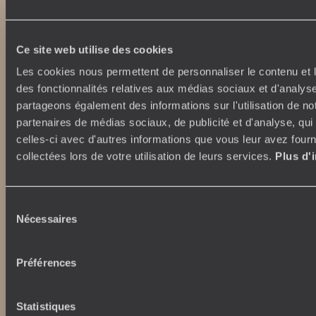
Ce site web utilise des cookies
Les cookies nous permettent de personnaliser le contenu et l
des fonctionnalités relatives aux médias sociaux et d'analyse
partageons également des informations sur l'utilisation de no
Unsere Verpflichtungen
Top-Reiseziele
partenaires de médias sociaux, de publicité et d'analyse, qu
100 % Kohlenstoffausgleich
Japan
celles-ci avec d'autres informations que vous leur avez fourni
Verantwortungsvoller
Italien
collectées lors de votre utilisation de leurs services.
Plus d'
Tourismus
Ägypten
Australien
Südafrika
Sélection
Wer sind wir?
Nécessaires
Indonesien
du
USA
consentement
Wo finden Sie uns?
Griechenland
Massgeschneiderte Reisen
Préférences
Unser Mehrwert
Verkaufsbedingungen und
International
Versicherungen
Statistiques