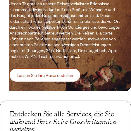
Jeden Tag stellen unsere Reisespezialisten Erlebnisse
zusammen, die individuell auf das Profil, die Wünsche und
das Budget jedes Reisenden zugeschnitten sind. Diese
leidenschaftlichen Experten schaffen Erlebnisse, die vor Ort
durch ein lokales Netzwerk von Concierges und bevorzugten
Ansprechpartnern betreut werden. Die Reisen à la carte
können nach Belieben angepasst werden und werden von
einer breiten Palette an hochwertigen Dienstleistungen
begleitet (Lounges, 24/7-Notfallhilfe, Reisetagebuch, App,
mobiles WLAN, Tischreservationen ...).
Lassen Sie Ihre Reise erstellen
Entdecken Sie alle Services, die Sie
während Ihrer Reise Grossbritannien
begleiten