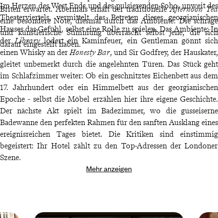
Im Herzen des West Ends und des pulsierenden Soho, unweit des
Briten erwartet. Abermals erhält der traditionelle
Afternoon Tea
Theaterviertels, vermittelt das Betreten dieses georgianischen
eine besondere Note, diesmal durch das Ambiente: Die schräge
Hauses das Gefühl, selbst eine Rolle zu spielen. Das Ambiente: In
und künstlerische Stimmung überrascht selbst jene, die sich
der
Library
lodert ein Kaminfeuer, ein Gentleman gönnt sich
darauf eingestellt haben.
einen Whisky an der
Honesty Bar
, und Sir Godfrey, der Hauskater,
gleitet unbemerkt durch die angelehnten Türen. Das Stück geht
im Schlafzimmer weiter: Ob ein geschnitztes Eichenbett aus dem
17. Jahrhundert oder ein Himmelbett aus der georgianischen
Epoche - selbst die Möbel erzählen hier ihre eigene Geschichte.
Der nächste Akt spielt im Badezimmer, wo die gusseiserne
Badewanne den perfekten Rahmen für den sanften Ausklang eines
ereignisreichen Tages bietet. Die Kritiken sind einstimmig
begeistert: Ihr Hotel zählt zu den Top-Adressen der Londoner
Szene.
Mehr anzeigen