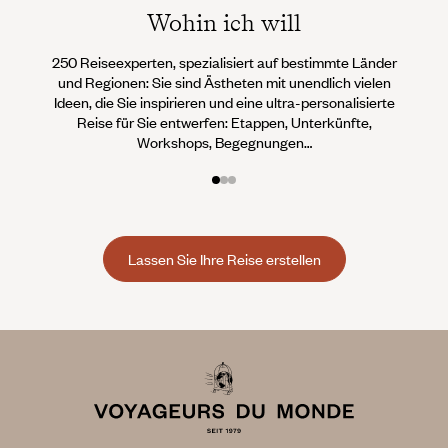
Wohin ich will
250 Reiseexperten, spezialisiert auf bestimmte Länder
Wi
und Regionen: Sie sind Ästheten mit unendlich vielen
Conci
Ideen, die Sie inspirieren und eine ultra-personalisierte
Teams 
Reise für Sie entwerfen: Etappen, Unterkünfte,
an, d
Workshops, Begegnungen…
Lassen Sie Ihre Reise erstellen