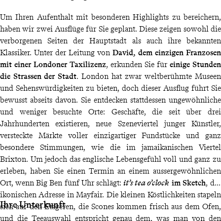
Um Ihren Aufenthalt mit besonderen Highlights zu bereichern,
haben wir zwei Ausflüge für Sie geplant. Diese zeigen sowohl die
verborgenen Seiten der Hauptstadt als auch ihre bekannten
Klassiker. Unter der Leitung von
David, dem einzigen Franzosen
mit einer Londoner Taxilizenz
, erkunden Sie für
einige Stunden
die Strassen der Stadt
. London hat zwar weltberühmte Museen
und Sehenswürdigkeiten zu bieten, doch dieser Ausflug führt Sie
bewusst abseits davon. Sie entdecken stattdessen ungewöhnliche
und weniger besuchte Orte: Geschäfte, die seit über drei
Jahrhunderten existieren, neue Szeneviertel junger Künstler,
versteckte Märkte voller einzigartiger Fundstücke und ganz
besondere Stimmungen, wie die im jamaikanischen Viertel
Brixton. Um jedoch das englische Lebensgefühl voll und ganz zu
erleben, haben Sie einen Termin an einem aussergewöhnlichen
Ort, wenn Big Ben fünf Uhr schlägt:
it’s tea o’clock
im Sketch
, der
ikonischen Adresse in Mayfair. Die kleinen Köstlichkeiten stapeln
Ihre Unterkunft
sich auf den Etageren, die Scones kommen frisch aus dem Ofen,
und die Teeauswahl entspricht genau dem, was man von den