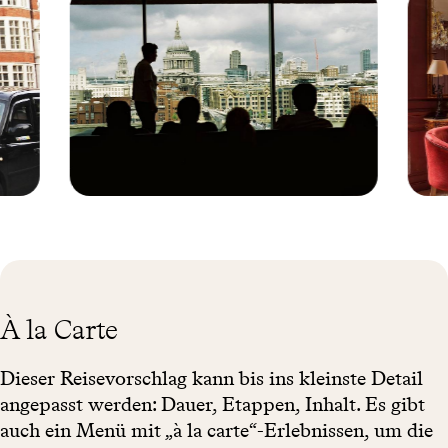
Tate Modern -
The
Londres -
Hazlitt'
Royaume-Unis ©
Londre
ferrantraite/Vetta
Royau
Uni © 
Hazlitt'
À la Carte
Dieser Reisevorschlag kann bis ins kleinste Detail
angepasst werden: Dauer, Etappen, Inhalt. Es gibt
auch ein Menü mit „à la carte“-Erlebnissen, um die