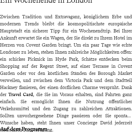
Ein Wochenende in London
Zwischen Tradition und Extravaganz, königlichem Erbe und
modernen Trends bleibt die kosmopolitischste europäische
Hauptstadt ein sicherer Tipp für ein Wochenendtrip. Bei Ihrer
Ankunft erwartet Sie ein Wagen, der Sie direkt zu Ihrem Hotel im
Herzen von Covent Garden bringt. Um ein paar Tage wie echte
Londoner zu leben, stehen Ihnen zahlreiche Möglichkeiten offen:
ein schickes Picknick im Hyde Park, Schätze entdecken beim
Shopping auf der Regent Street, auf einer Terrasse in Covent
Garden oder vor den köstlichen Ständen des Borough Market
verweilen, und zwischen dem Victoria Park und dem Stadtteil
Hackney flanieren, der einen dörflichen Charme versprüht. Dank
der
Travel Card
, die Sie im Voraus erhalten, sind Fahrten ganz
einfach. Sie ermöglicht Ihnen die Nutzung öffentlicher
Verkehrsmittel und den Zugang zu zahlreichen Attraktionen.
Sollten unvorhergesehene Dinge passieren oder Sie spontane
Wünsche haben, steht Ihnen unser Concierge David jederzeit
Auf dem Programm
telefonisch zur Verfügung.