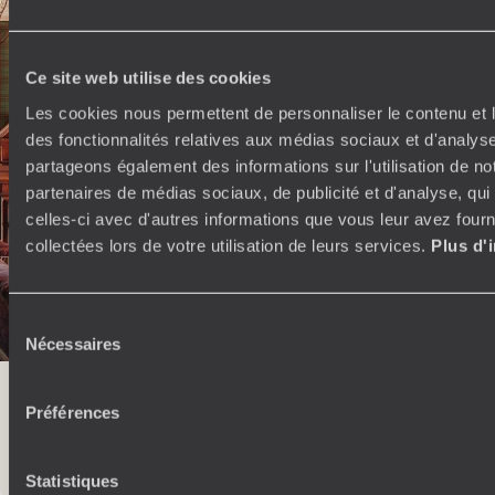
Ce site web utilise des cookies
Les cookies nous permettent de personnaliser le contenu et l
des fonctionnalités relatives aux médias sociaux et d'analyse
partageons également des informations sur l'utilisation de no
partenaires de médias sociaux, de publicité et d'analyse, qu
celles-ci avec d'autres informations que vous leur avez fourni
collectées lors de votre utilisation de leurs services.
Plus d'
Sélection
Nécessaires
du
consentement
Familienrundreise durch Schottland - Lochs, Moore und
Von 
Hogwarts Express
mit 
Préférences
Statistiques
Alle unsere Reisevorschläge Grossbritannien (6)