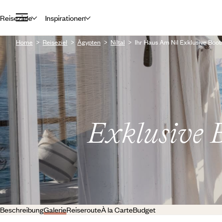
Reiseziele
Inspirationen
Home
Reiseziel
Ägypten
Niltal
Ihr Haus Am Nil Exklusive Boot
Exklusive 
Beschreibung
Galerie
Reiseroute
À la Carte
Budget