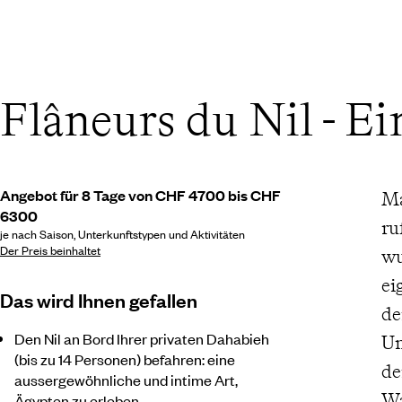
Flâneurs du Nil - Ei
Angebot für 8 Tage von CHF 4700 bis CHF
Ma
6300
ru
je nach Saison, Unterkunftstypen und Aktivitäten
Der Preis beinhaltet
wu
ei
Das wird Ihnen gefallen
de
Den Nil an Bord Ihrer privaten Dahabieh
Un
(bis zu 14 Personen) befahren: eine
de
aussergewöhnliche und intime Art,
Wa
Ägypten zu erleben