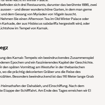
befinden sich drei Restaurants, darunter das berühmte 1886, zwei
 aussen – und dieser wunderschöne Garten, in dem man gerne
 und dem Gesang von Myriaden von Vögeln lauscht.
: Nehmen Sie einen Afternoon Tea im Old Winter Palace oder
m Karkade, der aus Hisbiscus sabdariffa hergestellt wird, oder
Lichtshow im Tempel von Karnak.
Hegz
dung des Karnak-Tempels: ein beeindruckendes Zusammenspiel
denen Epochen und ein faszinierendes Kapitel der Geschichte.
ir den späten Vormittag am Westufer in der thebanischen
e, wo die prächtig dekorierten Gräber uns die Reise des
erzählen. Besonders beeindruckend ist das 116 Meter lange Grab
m Heimathafen der Dahabieh, und Einschiffung. Nach dem
te Etappe der Schifffahrt. Am Ende des Tages erreichen wir El