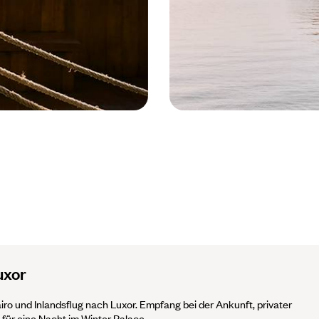
Lac Nasser - Egypte © Jérôme Galla
uxor
airo und Inlandsflug nach Luxor. Empfang bei der Ankunft, privater
für eine Nacht im Winter Palace.