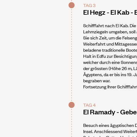
TAG 3
El Hegz - El Kab -
Schifffahrt nach El Kab. Die
Lehmziegeln umgeben, soll 
Sie sich Zeit, um die Felse
Weiterfahrt und Mittagessen
beladene traditionelle Boo
Halt in Edfu zur Besichtigu
welcher durch eine Sonnensc
der grössten (Höhe 26 m, L
Ägyptens, da er bis ins 19. 
begraben war.
Fortsetzung Ihrer Schifffahr
TAG 4
El Ramady - Gebel
Besuch eines ägyptischen D
Insel. Anschliessend Weiterf