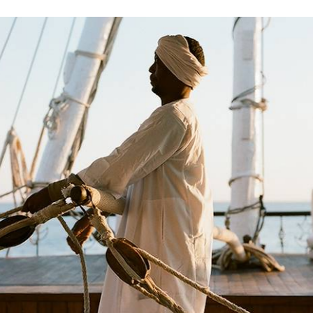
sprüchen angepasst wurde, schwebt die viktori
mer über der imposanten Marmortreppe und d
ntry-Stil. Pagen in Sarouel und Fes sowie Concie
storischen Ambiente bei. In Assuan, auf einem G
r Insel Elephantine gelegen, setzt das Old C
hrhundert seine Legende fort. Von Agatha C
tterrand bis Winston Churchill - die Grossen 
hauspiel des Sonnenaufgangs über dem Fluss,
kerfarbenen Mauern des Hotels. Im historisch
mmer zu Suiten umgewandelt, während der El
ng) - hier stellt man seine Koffer ab - auf zeitgenö