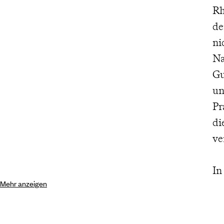
Rh
de
ni
Na
Gu
un
Pr
di
ve
In
Mehr anzeigen
Pa
am
Ik