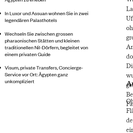
La
In Luxor und Assuan wohnen Sie in zwei
Uf
legendären Palasthotels
oh
Wechseln Sie zwischen grossen
gr
pharaonischen Stätten und kleinen
An
traditionellen Nil-Dörfern, begleitet von
einem privaten Guide
do
Di
Visum, private Transfers, Concierge-
Service vor Ort: Ägypten ganz
wu
unkompliziert
A
ge
Be
Ob
Fa
Fl
de
ei