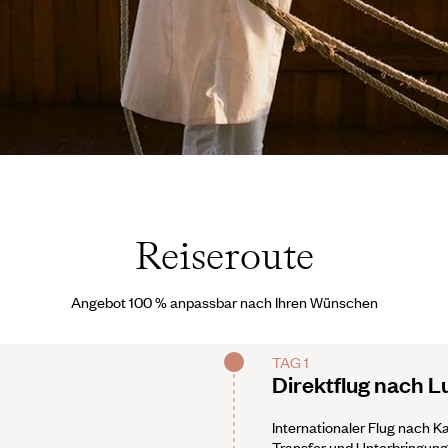
as Depardon
Reiseroute
Angebot 100 % anpassbar nach Ihren Wünschen
TAG 1
Direktflug nach L
Internationaler Flug nach K
Transfer und Unterbringung 