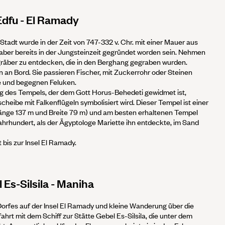
 Edfu - El Ramady
 Stadt wurde in der Zeit von 747-332 v. Chr. mit einer Mauer aus
aber bereits in der Jungsteinzeit gegründet worden sein. Nehmen
ngräber zu entdecken, die in den Berghang gegraben wurden.
 an Bord. Sie passieren Fischer, mit Zuckerrohr oder Steinen
te und begegnen Feluken.
ng des Tempels, der dem Gott Horus-Behedeti gewidmet ist,
heibe mit Falkenflügeln symbolisiert wird. Dieser Tempel ist einer
änge 137 m und Breite 79 m) und am besten erhaltenen Tempel
Jahrhundert, als der Ägyptologe Mariette ihn entdeckte, im Sand
t bis zur Insel El Ramady.
 Es-Silsila - Maniha
orfes auf der Insel El Ramady und kleine Wanderung über die
ahrt mit dem Schiff zur Stätte Gebel Es-Silsila, die unter dem