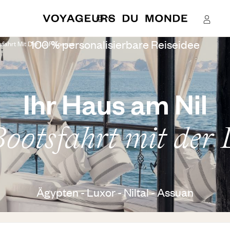
100 % personalisierbare Reiseidee
sfahrt Mit Der La Flâneuse
Ihr Haus am Nil
Bootsfahrt mit der 
Ägypten - Luxor - Niltal - Assuan