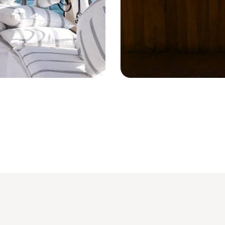
La Flâneuse du Nil - Egypte © Mathi