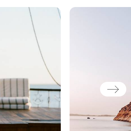
anische Atmosphäre noch
en eleganten Salons im
rges im Frack tragen zum
ranitvorsprung gegenüber
ataract seit über einem
hristie über François
dieser Welt erlagen dem
 seinen Felsen und den
en Flügel wurden viele
ephantine-Flügel (Nile
ssische Eleganz setzt.