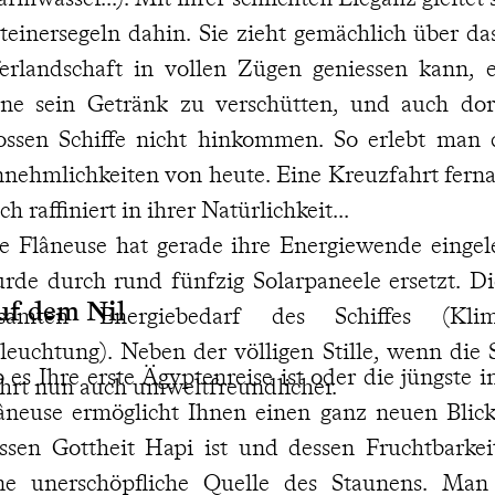
teinersegeln dahin. Sie zieht gemächlich über da
erlandschaft in vollen Zügen geniessen kann, e
ne sein Getränk zu verschütten, und auch dor
ossen Schiffe nicht hinkommen. So erlebt man
nehmlichkeiten von heute. Eine Kreuzfahrt fern
ch raffiniert in ihrer Natürlichkeit...
e Flâneuse hat gerade ihre Energiewende eingelei
rde durch rund fünfzig Solarpaneele ersetzt. D
uf dem Nil
samten Energiebedarf des Schiffes (Klim
leuchtung). Neben der völligen Stille, wenn die Se
 es Ihre erste Ägyptenreise ist oder die jüngste i
hrt nun auch umweltfreundlicher.
âneuse ermöglicht Ihnen einen ganz neuen Blick
ssen Gottheit Hapi ist und dessen Fruchtbarkeit
ne unerschöpfliche Quelle des Staunens. Ma