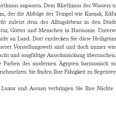
ythmus anpassen. Dem Rhythmus des Wassers un
m, der die Abfolge der Tempel wie Karnak, Ed
cht zuletzt dem des Alltagslebens in den Dörf
tur, Götter und Menschen in Harmonie. Unterw
ide an Land. Dort entdecken Sie diese Heiligtüme
serer Vorstellungswelt sind und doch immer wie
acht und sorgfältige Ausschmückung überraschen.
e Farben des modernen Ägypten harmonisch mi
rschmelzen. Sie finden Ihre Fähigkeit zu Begeiste
 Luxor und Assuan verbringen Sie Ihre Nächte i
lästen, die untrennbar mit der Legende des Nil
 Flussufer, nahe dem Luxor-Tempel, thront das 
one des Tourismus in der Region. Obwohl de