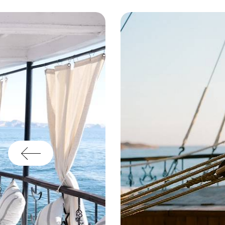
An
im
Ge
hi
de
Ja
Mi
Sc
oc
Zi
Wi