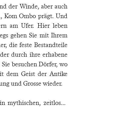
d der Winde, aber auch
fu, Kom Ombo prägt. Und
ern am Ufer. Hier leben
egs gehen Sie mit Ihrem
r, die feste Bestandteile
der durch ihre erhabene
 Sie besuchen Dörfer, wo
t dem Geist der Antike
rung und Grosse wieder.
n mythischen, zeitlosen
s verbunden sind. Direkt
Old Winter. Es ist eine
r Komfort den heutigen