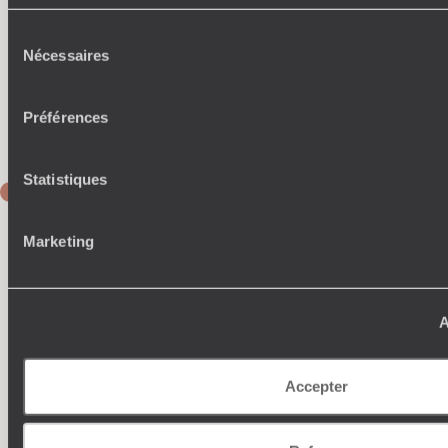
Spaziergang zeigt Ihnen der Tourguide den
Produktionsprozess vom Anbau bis zur Verwendung in der
Sélection
Küche. Der Besuch endet natürlich mit einer Verkostung in
Nécessaires
du
Form eines Getränks und eines Desserts.
consentement
Nicht verpassen
: Im Nordosten der Insel befindet sich der
Waipi'o Valley Lookout, ein angelegter Platz, der einen
Préférences
Panoramablick über das Tal bietet.
Statistiques
TAG 8
Honokaa - Waimea - Captain Cook
Marketing
Fahrt nach Captain Cook. Auf dem Weg halten Sie in
Waimea, einer Stadt im Inneren der Insel, die von Cowboys,
Ranches und Kühen, Ziegen und Schafen bewohnt wird.
Insbesondere die Parker Ranch ist eine der zehn grössten in
A
den USA ... Wer hätte das gedacht? Die lokale Gemeinschaft
ist ihrer Umgebung sehr verbunden und hat ein gesteigertes
Umweltbewusstsein entwickelt. Solarfarmen und
farm-to-
Accepter
table
sind hier alltägliche Konzepte.
In Captain Cook wohnen Sie für zwei Nächte in einer alten
Plantage, die zu einem Bed & Breakfast umgebaut wurde.