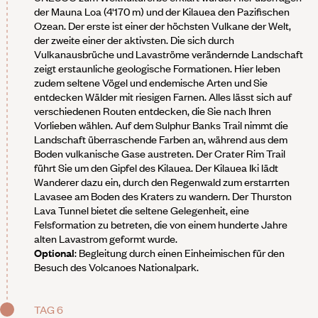
der Mauna Loa (4'170 m) und der Kilauea den Pazifischen
Ozean. Der erste ist einer der höchsten Vulkane der Welt,
der zweite einer der aktivsten. Die sich durch
Vulkanausbrüche und Lavaströme verändernde Landschaft
zeigt erstaunliche geologische Formationen. Hier leben
zudem seltene Vögel und endemische Arten und Sie
entdecken Wälder mit riesigen Farnen. Alles lässt sich auf
verschiedenen Routen entdecken, die Sie nach Ihren
Vorlieben wählen. Auf dem Sulphur Banks Trail nimmt die
Landschaft überraschende Farben an, während aus dem
Boden vulkanische Gase austreten. Der Crater Rim Trail
führt Sie um den Gipfel des Kilauea. Der Kilauea Iki lädt
Wanderer dazu ein, durch den Regenwald zum erstarrten
Lavasee am Boden des Kraters zu wandern. Der Thurston
Lava Tunnel bietet die seltene Gelegenheit, eine
Felsformation zu betreten, die von einem hunderte Jahre
alten Lavastrom geformt wurde.
Optional
: Begleitung durch einen Einheimischen für den
Besuch des Volcanoes Nationalpark.
TAG 6