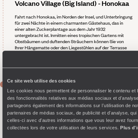
Volcano Village (Big Island) - Honokaa
Fahrt nach Honokaa, im Norden der Insel, und Unterbringung
für zwei Nächte in einem charmanten Gästehaus, das in
einer alten Zuckerplantage aus dem Jahr 1932
untergebracht ist. Inmitten eines tropischen Gartens mit
Obstbäumen und duftenden Sträuchern können Sie von
Ihrer Hängematte oder den Liegestühlen auf der Terrasse
den Panoramablick auf die Küste von Hamakua geniessen.
Die Gastgeber sorgen sich um Ihr wohl und erzählen am
Abend lustige Anekdoten.
Ce site web utilise des cookies
TAG 7
Honokaa
Les cookies nous permettent de personnaliser le contenu et l
des fonctionnalités relatives aux médias sociaux et d'analyse
Auf dem Programm: Besuch einer Vanilleplantage
.
partageons également des informations sur l'utilisation de no
Kokosnuss, Ananas und Macadamianüsse werden oft mit
partenaires de médias sociaux, de publicité et d'analyse, qu
Hawaii in Verbindung gebracht - Vanille jedoch seltener.
celles-ci avec d'autres informations que vous leur avez fourni
Dabei wächst sie seit einigen Jahrzehnten auf den Inseln. Die
collectées lors de votre utilisation de leurs services.
Plus d'
von Ihnen besuchte Plantage ist die erste, die 1998 in den
USA für Besucher freigegeben wurde. Auf diesem