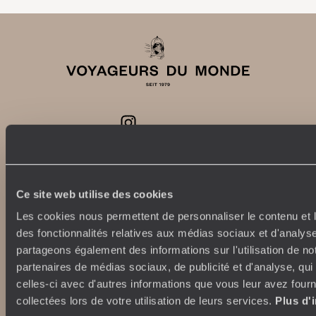
Unsere Verpflichtungen
Top-Reiseziele
Ce site web utilise des cookies
100 % Kohlenstoffausgleich
Japan
Les cookies nous permettent de personnaliser le contenu et l
Verantwortungsvoller
Italien
des fonctionnalités relatives aux médias sociaux et d'analyse
Tourismus
Ägypten
partageons également des informations sur l'utilisation de no
Australien
partenaires de médias sociaux, de publicité et d'analyse, qu
Südafrika
celles-ci avec d'autres informations que vous leur avez fourni
Wer sind wir?
Indonesien
collectées lors de votre utilisation de leurs services.
Plus d'
USA
Wo finden Sie uns?