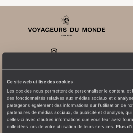
Unsere Verpflichtungen
Top-Reiseziele
Ce site web utilise des cookies
100 % Kohlenstoffausgleich
Japan
Les cookies nous permettent de personnaliser le contenu et l
Verantwortungsvoller
Italien
des fonctionnalités relatives aux médias sociaux et d'analyse
Tourismus
Ägypten
partageons également des informations sur l'utilisation de no
Australien
partenaires de médias sociaux, de publicité et d'analyse, qu
Südafrika
celles-ci avec d'autres informations que vous leur avez fourni
Wer sind wir?
Indonesien
collectées lors de votre utilisation de leurs services.
Plus d'
USA
Wo finden Sie uns?