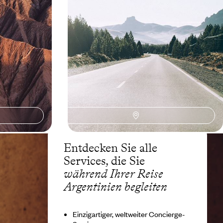
 eine bleibende
Auftakt und zum Abschluss Besichtigung der
Hauptstädte
0
18 Tage, von CHF 7500 bis CHF 11200
Entdecken Sie alle
Services, die Sie
während Ihrer Reise
Argentinien begleiten
Einzigartiger, weltweiter Concierge-