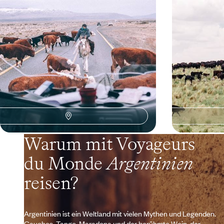
Ende der Welt spüren
12 Tage, von CHF 4400 bis CHF 6000
20 Tage, von CHF
Warum mit Voyageurs
du Monde
Argentinien
reisen?
Argentinien ist ein Weltland mit vielen Mythen und Legenden.
Gauchos, Tango, Maradona und der berühmte Wein, der