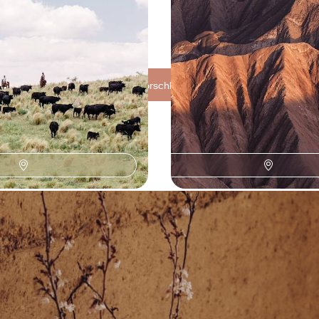
Atacama-Wüste mit sich bringt -
Erinnerung
 5300 bis CHF 7400
15 Tage, von CHF 5600 bis CHF 720
Alle unsere Reisevorschläge Argentinien (4)