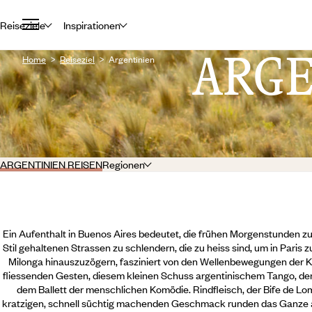
Reiseziele
Inspirationen
ARG
Home
Reiseziel
Argentinien
ARGENTINIEN REISEN
Regionen
Ein Aufenthalt in Buenos Aires bedeutet, die frühen Morgenstunden z
Stil gehaltenen Strassen zu schlendern, die zu heiss sind, um in Paris 
Milonga hinauszuzögern, fasziniert von den Wellenbewegungen der
fliessenden Gesten, diesem kleinen Schuss argentinischem Tango, de
dem Ballett der menschlichen Komödie. Rindfleisch, der Bife de L
kratzigen, schnell süchtig machenden Geschmack runden das Ganze ab