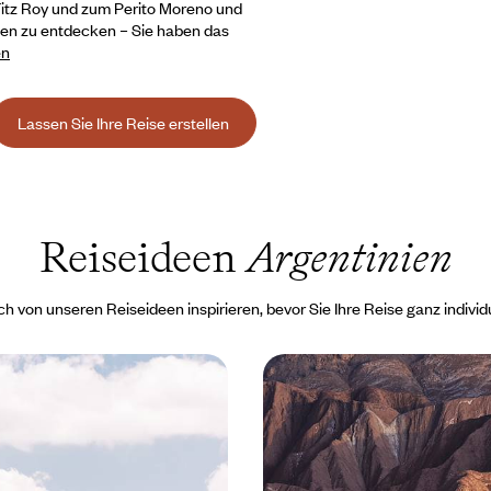
itz Roy und zum Perito Moreno und
ken zu entdecken – Sie haben das
en
Lassen Sie Ihre Reise erstellen
Reiseideen
Argentinien
ch von unseren Reiseideen inspirieren, bevor Sie Ihre Reise ganz individu
den bis zum Süden
Chile und Argentinien -
 - Grosse Rundreise
Überquerung der Anden
tinien
Nordwesten, Atacama-
ontraste Argentiniens auf einer
Die unglaubliche Freiheit, die ei
den argentinischen Norden und d