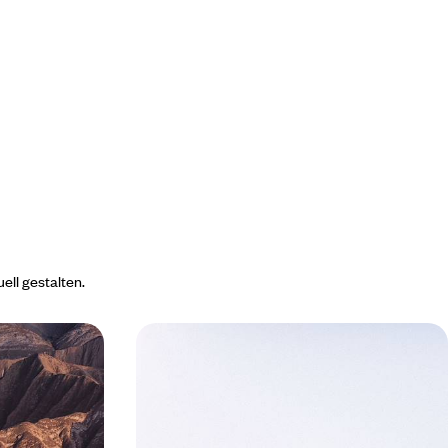
ell gestalten.
Argentinien und Chile - Patagonien,
,
riesige Gletscher und südliche
Wüste
Kreuzfahrt
n Roadtrip durch
In den Süden Lateinamerikas: Kreuzfahrt auf der
ie chilenische
Stella Australis, tausendjährige Gletscher, zum