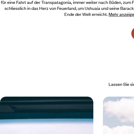
für eine Fahrt auf der Transpatagonia,
immer weiter nach Süden, zum F
schliesslich in das Herz von Feuerland, um Ushuaia und seine Barac
Ende der Welt erreicht.
Mehr anzeig
Lassen Sie si
Erste Reise nach Argentinien -
Von den An
Buenos Aires und Patagonien
Patagoniens
durch Argen
Schnäppchenjagd auf dem Markt von San Telmo
Die schönsten K
in Buenos Aires, in Ushaia und El Calafate das
grossen Reise