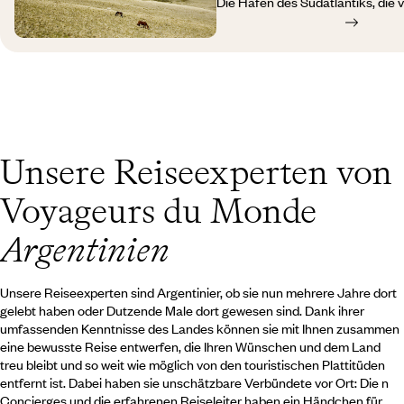
Die Häfen des Südatlantiks, die
Salta und Cafayate beherbergen 
Meer ausgewaschen werden, ze
lateinamerikanische Verhältnisse
Menschen, die sich hier angesied
Quadratkilometern Fläche, Taus
nach Kap Hoorn und in die Antark
und berühmte Weinberge. Weiter 
Wüstensteppen werden von der A
Cobres und zu den angrenzende
Tausende von Magellanpinguinen
Weise den Marsch des Kaisers. Die Halbinsel Valdès mit seinen
Pinguinen, Walen, Löwen und See
atlantischen Patagoniens. Ushuai
Unsere Reiseexperten von
Feuerland – allein schon der Nam
Von El Calafate aus reisen Sie i
Voyageurs du Monde
Höhepunkt der Nationalpark Los G
Schauspiel in der Welt mit einer
Gletschern am Rande des Lago A
Argentinien
Unsere Reiseexperten sind Argentinier, ob sie nun mehrere Jahre dort
gelebt haben oder Dutzende Male dort gewesen sind. Dank ihrer
umfassenden Kenntnisse des Landes können sie mit Ihnen zusammen
eine bewusste Reise entwerfen, die Ihren Wünschen und dem Land
treu bleibt und so weit wie möglich von den touristischen Plattitüden
entfernt ist. Dabei haben sie unschätzbare Verbündete vor Ort: Die n
Concierges und die erfahrenen Reiseleiter haben ein Händchen für